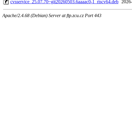
cvsservice_25.07.70~git20260503.6aaaac0-1_riscv64.deb
2026-
Apache/2.4.68 (Debian) Server at ftp.zcu.cz Port 443