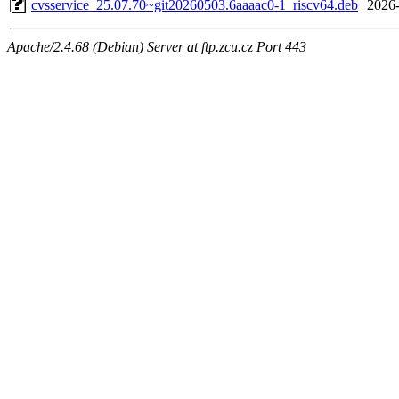
cvsservice_25.07.70~git20260503.6aaaac0-1_riscv64.deb
2026-
Apache/2.4.68 (Debian) Server at ftp.zcu.cz Port 443