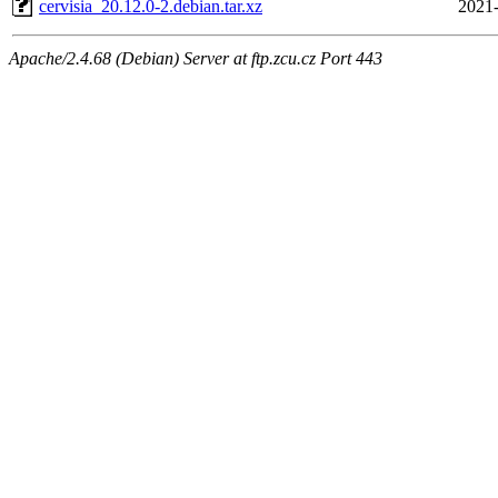
cervisia_20.12.0-2.debian.tar.xz
2021-
Apache/2.4.68 (Debian) Server at ftp.zcu.cz Port 443