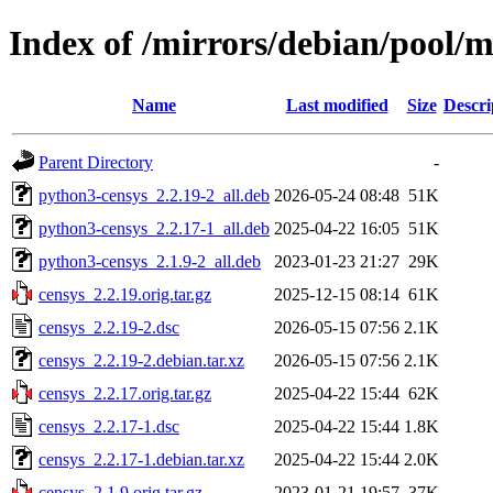
Index of /mirrors/debian/pool/m
Name
Last modified
Size
Descri
Parent Directory
-
python3-censys_2.2.19-2_all.deb
2026-05-24 08:48
51K
python3-censys_2.2.17-1_all.deb
2025-04-22 16:05
51K
python3-censys_2.1.9-2_all.deb
2023-01-23 21:27
29K
censys_2.2.19.orig.tar.gz
2025-12-15 08:14
61K
censys_2.2.19-2.dsc
2026-05-15 07:56
2.1K
censys_2.2.19-2.debian.tar.xz
2026-05-15 07:56
2.1K
censys_2.2.17.orig.tar.gz
2025-04-22 15:44
62K
censys_2.2.17-1.dsc
2025-04-22 15:44
1.8K
censys_2.2.17-1.debian.tar.xz
2025-04-22 15:44
2.0K
censys_2.1.9.orig.tar.gz
2023-01-21 19:57
37K