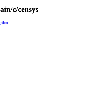
ain/c/censys
ption