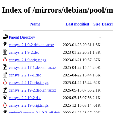
Index of /mirrors/debian/pool/m
Name
Last modified
Size
Descri
Parent Directory
-
censys_2.1.9-2.debian.tar.xz
2023-01-23 20:31
1.6K
censys_2.1.9-2.dsc
2023-01-23 20:31
1.8K
censys_2.1.9.orig.tar.gz
2023-01-21 19:57
37K
censys_2.2.17-1.debian.tar.xz
2025-04-22 15:44
2.0K
censys_2.2.17-1.dsc
2025-04-22 15:44
1.8K
censys_2.2.17.orig.tar.gz
2025-04-22 15:44
62K
censys_2.2.19-2.debian.tar.xz
2026-05-15 07:56
2.1K
censys_2.2.19-2.dsc
2026-05-15 07:56
2.1K
censys_2.2.19.orig.tar.gz
2025-12-15 08:14
61K
python3-censys_2.1.9-2_all.deb
2023-01-23 21:27
29K