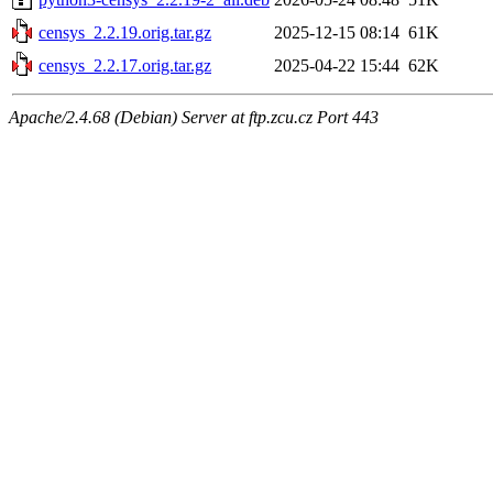
censys_2.2.19.orig.tar.gz
2025-12-15 08:14
61K
censys_2.2.17.orig.tar.gz
2025-04-22 15:44
62K
Apache/2.4.68 (Debian) Server at ftp.zcu.cz Port 443