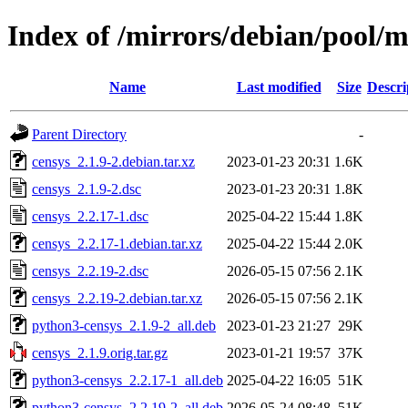
Index of /mirrors/debian/pool/m
Name
Last modified
Size
Descri
Parent Directory
-
censys_2.1.9-2.debian.tar.xz
2023-01-23 20:31
1.6K
censys_2.1.9-2.dsc
2023-01-23 20:31
1.8K
censys_2.2.17-1.dsc
2025-04-22 15:44
1.8K
censys_2.2.17-1.debian.tar.xz
2025-04-22 15:44
2.0K
censys_2.2.19-2.dsc
2026-05-15 07:56
2.1K
censys_2.2.19-2.debian.tar.xz
2026-05-15 07:56
2.1K
python3-censys_2.1.9-2_all.deb
2023-01-23 21:27
29K
censys_2.1.9.orig.tar.gz
2023-01-21 19:57
37K
python3-censys_2.2.17-1_all.deb
2025-04-22 16:05
51K
python3-censys_2.2.19-2_all.deb
2026-05-24 08:48
51K