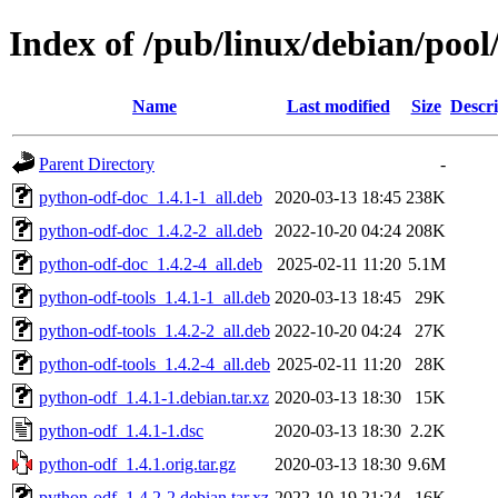
Index of /pub/linux/debian/poo
Name
Last modified
Size
Descri
Parent Directory
-
python-odf-doc_1.4.1-1_all.deb
2020-03-13 18:45
238K
python-odf-doc_1.4.2-2_all.deb
2022-10-20 04:24
208K
python-odf-doc_1.4.2-4_all.deb
2025-02-11 11:20
5.1M
python-odf-tools_1.4.1-1_all.deb
2020-03-13 18:45
29K
python-odf-tools_1.4.2-2_all.deb
2022-10-20 04:24
27K
python-odf-tools_1.4.2-4_all.deb
2025-02-11 11:20
28K
python-odf_1.4.1-1.debian.tar.xz
2020-03-13 18:30
15K
python-odf_1.4.1-1.dsc
2020-03-13 18:30
2.2K
python-odf_1.4.1.orig.tar.gz
2020-03-13 18:30
9.6M
python-odf_1.4.2-2.debian.tar.xz
2022-10-19 21:24
16K