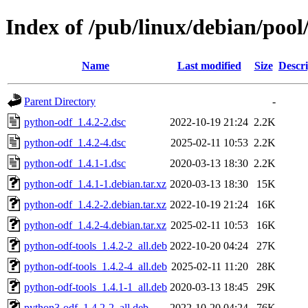
Index of /pub/linux/debian/poo
Name
Last modified
Size
Descri
Parent Directory
-
python-odf_1.4.2-2.dsc
2022-10-19 21:24
2.2K
python-odf_1.4.2-4.dsc
2025-02-11 10:53
2.2K
python-odf_1.4.1-1.dsc
2020-03-13 18:30
2.2K
python-odf_1.4.1-1.debian.tar.xz
2020-03-13 18:30
15K
python-odf_1.4.2-2.debian.tar.xz
2022-10-19 21:24
16K
python-odf_1.4.2-4.debian.tar.xz
2025-02-11 10:53
16K
python-odf-tools_1.4.2-2_all.deb
2022-10-20 04:24
27K
python-odf-tools_1.4.2-4_all.deb
2025-02-11 11:20
28K
python-odf-tools_1.4.1-1_all.deb
2020-03-13 18:45
29K
python3-odf_1.4.2-2_all.deb
2022-10-20 04:24
76K