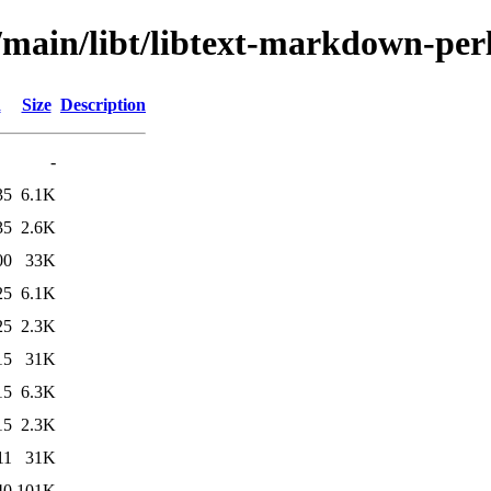
/main/libt/libtext-markdown-per
d
Size
Description
-
35
6.1K
35
2.6K
00
33K
25
6.1K
25
2.3K
15
31K
15
6.3K
15
2.3K
11
31K
40
101K