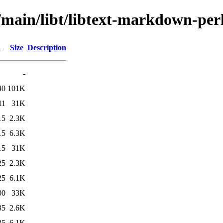
/main/libt/libtext-markdown-per
d
Size
Description
-
40
101K
11
31K
15
2.3K
15
6.3K
15
31K
25
2.3K
25
6.1K
00
33K
35
2.6K
35
6.1K