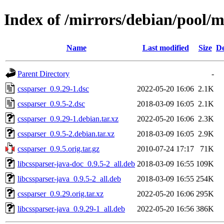
Index of /mirrors/debian/pool/m
Name
Last modified
Size
De
Parent Directory
-
cssparser_0.9.29-1.dsc
2022-05-20 16:06
2.1K
cssparser_0.9.5-2.dsc
2018-03-09 16:05
2.1K
cssparser_0.9.29-1.debian.tar.xz
2022-05-20 16:06
2.3K
cssparser_0.9.5-2.debian.tar.xz
2018-03-09 16:05
2.9K
cssparser_0.9.5.orig.tar.gz
2010-07-24 17:17
71K
libcssparser-java-doc_0.9.5-2_all.deb
2018-03-09 16:55
109K
libcssparser-java_0.9.5-2_all.deb
2018-03-09 16:55
254K
cssparser_0.9.29.orig.tar.xz
2022-05-20 16:06
295K
libcssparser-java_0.9.29-1_all.deb
2022-05-20 16:56
386K