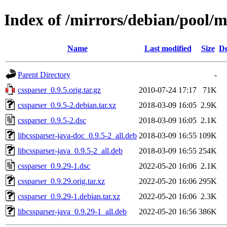
Index of /mirrors/debian/pool/m
Name
Last modified
Size
De
Parent Directory
-
cssparser_0.9.5.orig.tar.gz
2010-07-24 17:17
71K
cssparser_0.9.5-2.debian.tar.xz
2018-03-09 16:05
2.9K
cssparser_0.9.5-2.dsc
2018-03-09 16:05
2.1K
libcssparser-java-doc_0.9.5-2_all.deb
2018-03-09 16:55
109K
libcssparser-java_0.9.5-2_all.deb
2018-03-09 16:55
254K
cssparser_0.9.29-1.dsc
2022-05-20 16:06
2.1K
cssparser_0.9.29.orig.tar.xz
2022-05-20 16:06
295K
cssparser_0.9.29-1.debian.tar.xz
2022-05-20 16:06
2.3K
libcssparser-java_0.9.29-1_all.deb
2022-05-20 16:56
386K