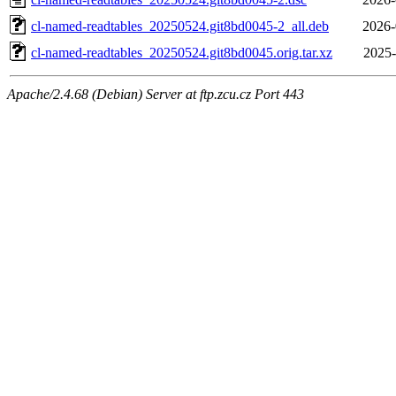
cl-named-readtables_20250524.git8bd0045-2_all.deb
2026-
cl-named-readtables_20250524.git8bd0045.orig.tar.xz
2025-
Apache/2.4.68 (Debian) Server at ftp.zcu.cz Port 443