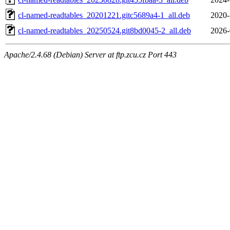
cl-named-readtables_20201221.gitc5689a4-1_all.deb
2020-
cl-named-readtables_20250524.git8bd0045-2_all.deb
2026-
Apache/2.4.68 (Debian) Server at ftp.zcu.cz Port 443