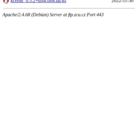
kcemu_0.5.2+dfsg.orig.tar.gz
2022-11-30 
Apache/2.4.68 (Debian) Server at ftp.zcu.cz Port 443