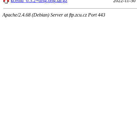
kcemu_0.5.2+dfsg.orig.tar.gz
2022-11-30 
Apache/2.4.68 (Debian) Server at ftp.zcu.cz Port 443