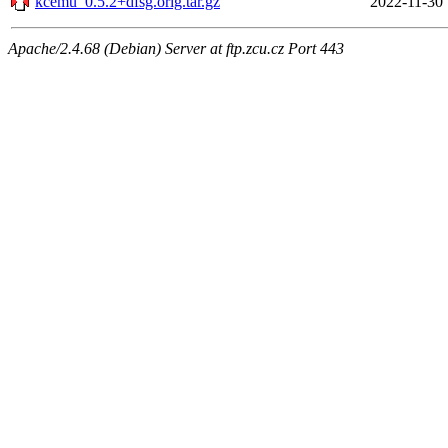
kcemu_0.5.2+dfsg.orig.tar.gz
2022-11-30 
Apache/2.4.68 (Debian) Server at ftp.zcu.cz Port 443