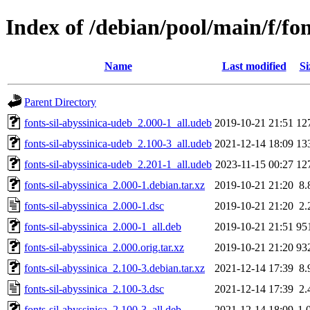
Index of /debian/pool/main/f/fon
Name
Last modified
Si
Parent Directory
fonts-sil-abyssinica-udeb_2.000-1_all.udeb
2019-10-21 21:51
12
fonts-sil-abyssinica-udeb_2.100-3_all.udeb
2021-12-14 18:09
13
fonts-sil-abyssinica-udeb_2.201-1_all.udeb
2023-11-15 00:27
12
fonts-sil-abyssinica_2.000-1.debian.tar.xz
2019-10-21 21:20
8.
fonts-sil-abyssinica_2.000-1.dsc
2019-10-21 21:20
2.
fonts-sil-abyssinica_2.000-1_all.deb
2019-10-21 21:51
95
fonts-sil-abyssinica_2.000.orig.tar.xz
2019-10-21 21:20
93
fonts-sil-abyssinica_2.100-3.debian.tar.xz
2021-12-14 17:39
8.
fonts-sil-abyssinica_2.100-3.dsc
2021-12-14 17:39
2.
fonts-sil-abyssinica_2.100-3_all.deb
2021-12-14 18:09
1.