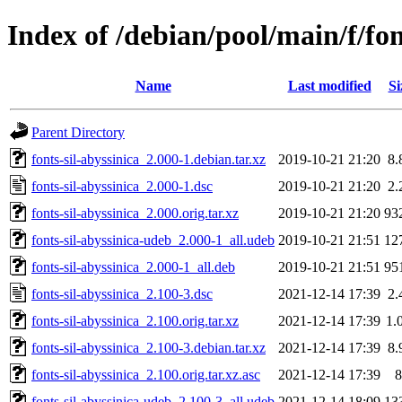
Index of /debian/pool/main/f/fon
Name
Last modified
Si
Parent Directory
fonts-sil-abyssinica_2.000-1.debian.tar.xz
2019-10-21 21:20
8.
fonts-sil-abyssinica_2.000-1.dsc
2019-10-21 21:20
2.
fonts-sil-abyssinica_2.000.orig.tar.xz
2019-10-21 21:20
93
fonts-sil-abyssinica-udeb_2.000-1_all.udeb
2019-10-21 21:51
12
fonts-sil-abyssinica_2.000-1_all.deb
2019-10-21 21:51
95
fonts-sil-abyssinica_2.100-3.dsc
2021-12-14 17:39
2.
fonts-sil-abyssinica_2.100.orig.tar.xz
2021-12-14 17:39
1.
fonts-sil-abyssinica_2.100-3.debian.tar.xz
2021-12-14 17:39
8.
fonts-sil-abyssinica_2.100.orig.tar.xz.asc
2021-12-14 17:39
8
fonts-sil-abyssinica-udeb_2.100-3_all.udeb
2021-12-14 18:09
13