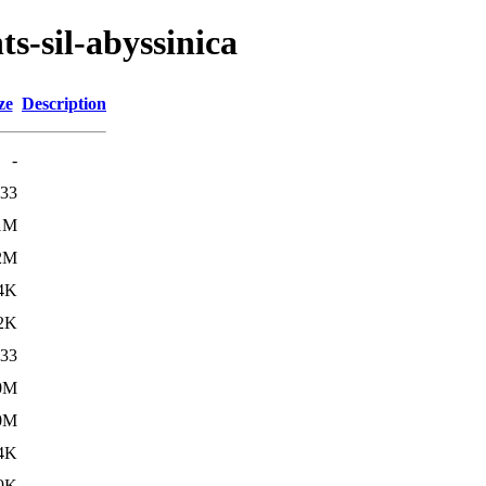
ts-sil-abyssinica
ze
Description
-
33
1M
2M
4K
2K
33
0M
0M
4K
9K