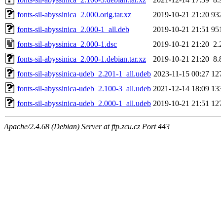
fonts-sil-abyssinica_2.000.orig.tar.xz
2019-10-21 21:20
93
fonts-sil-abyssinica_2.000-1_all.deb
2019-10-21 21:51
95
fonts-sil-abyssinica_2.000-1.dsc
2019-10-21 21:20
2.
fonts-sil-abyssinica_2.000-1.debian.tar.xz
2019-10-21 21:20
8.
fonts-sil-abyssinica-udeb_2.201-1_all.udeb
2023-11-15 00:27
12
fonts-sil-abyssinica-udeb_2.100-3_all.udeb
2021-12-14 18:09
13
fonts-sil-abyssinica-udeb_2.000-1_all.udeb
2019-10-21 21:51
12
Apache/2.4.68 (Debian) Server at ftp.zcu.cz Port 443