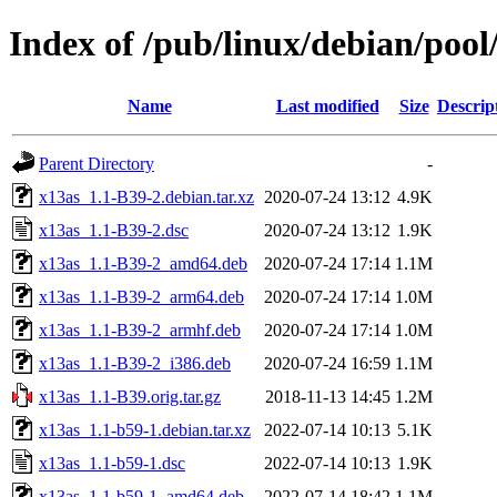
Index of /pub/linux/debian/pool
Name
Last modified
Size
Descrip
Parent Directory
-
x13as_1.1-B39-2.debian.tar.xz
2020-07-24 13:12
4.9K
x13as_1.1-B39-2.dsc
2020-07-24 13:12
1.9K
x13as_1.1-B39-2_amd64.deb
2020-07-24 17:14
1.1M
x13as_1.1-B39-2_arm64.deb
2020-07-24 17:14
1.0M
x13as_1.1-B39-2_armhf.deb
2020-07-24 17:14
1.0M
x13as_1.1-B39-2_i386.deb
2020-07-24 16:59
1.1M
x13as_1.1-B39.orig.tar.gz
2018-11-13 14:45
1.2M
x13as_1.1-b59-1.debian.tar.xz
2022-07-14 10:13
5.1K
x13as_1.1-b59-1.dsc
2022-07-14 10:13
1.9K
x13as_1.1-b59-1_amd64.deb
2022-07-14 18:42
1.1M