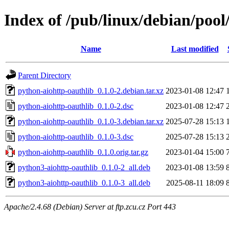
Index of /pub/linux/debian/poo
Name
Last modified
Parent Directory
python-aiohttp-oauthlib_0.1.0-2.debian.tar.xz
2023-01-08 12:47
python-aiohttp-oauthlib_0.1.0-2.dsc
2023-01-08 12:47
python-aiohttp-oauthlib_0.1.0-3.debian.tar.xz
2025-07-28 15:13
python-aiohttp-oauthlib_0.1.0-3.dsc
2025-07-28 15:13
python-aiohttp-oauthlib_0.1.0.orig.tar.gz
2023-01-04 15:00
python3-aiohttp-oauthlib_0.1.0-2_all.deb
2023-01-08 13:59
python3-aiohttp-oauthlib_0.1.0-3_all.deb
2025-08-11 18:09
Apache/2.4.68 (Debian) Server at ftp.zcu.cz Port 443