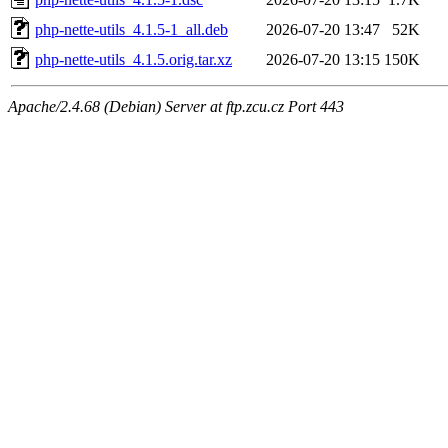
php-nette-utils_4.1.5-1_all.deb
2026-07-20 13:47
52K
php-nette-utils_4.1.5.orig.tar.xz
2026-07-20 13:15
150K
Apache/2.4.68 (Debian) Server at ftp.zcu.cz Port 443