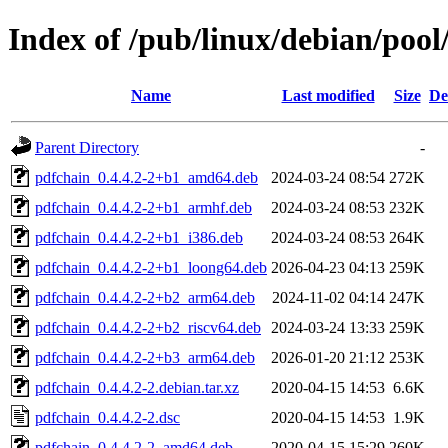
Index of /pub/linux/debian/poo
Name
Last modified
Size
De
Parent Directory
-
pdfchain_0.4.4.2-2+b1_amd64.deb
2024-03-24 08:54
272K
pdfchain_0.4.4.2-2+b1_armhf.deb
2024-03-24 08:53
232K
pdfchain_0.4.4.2-2+b1_i386.deb
2024-03-24 08:53
264K
pdfchain_0.4.4.2-2+b1_loong64.deb
2026-04-23 04:13
259K
pdfchain_0.4.4.2-2+b2_arm64.deb
2024-11-02 04:14
247K
pdfchain_0.4.4.2-2+b2_riscv64.deb
2024-03-24 13:33
259K
pdfchain_0.4.4.2-2+b3_arm64.deb
2026-01-20 21:12
253K
pdfchain_0.4.4.2-2.debian.tar.xz
2020-04-15 14:53
6.6K
pdfchain_0.4.4.2-2.dsc
2020-04-15 14:53
1.9K
pdfchain_0.4.4.2-2_amd64.deb
2020-04-15 15:29
260K