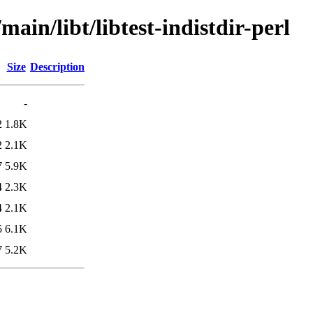
main/libt/libtest-indistdir-perl
Size
Description
-
2
1.8K
2
2.1K
7
5.9K
4
2.3K
4
2.1K
5
6.1K
7
5.2K