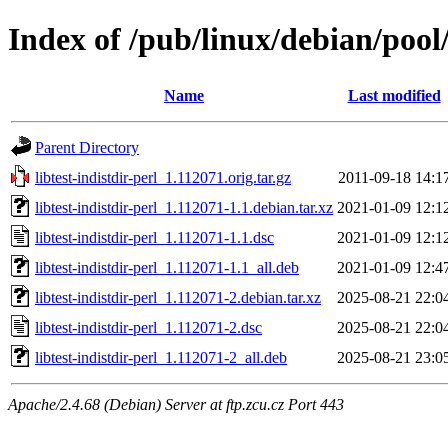
Index of /pub/linux/debian/pool/
Name
Last modified
Parent Directory
libtest-indistdir-perl_1.112071.orig.tar.gz
2011-09-18 14:1
libtest-indistdir-perl_1.112071-1.1.debian.tar.xz
2021-01-09 12:1
libtest-indistdir-perl_1.112071-1.1.dsc
2021-01-09 12:1
libtest-indistdir-perl_1.112071-1.1_all.deb
2021-01-09 12:4
libtest-indistdir-perl_1.112071-2.debian.tar.xz
2025-08-21 22:0
libtest-indistdir-perl_1.112071-2.dsc
2025-08-21 22:0
libtest-indistdir-perl_1.112071-2_all.deb
2025-08-21 23:0
Apache/2.4.68 (Debian) Server at ftp.zcu.cz Port 443