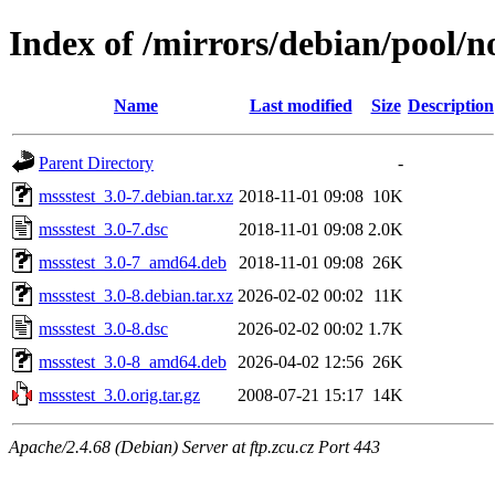
Index of /mirrors/debian/pool/n
Name
Last modified
Size
Description
Parent Directory
-
mssstest_3.0-7.debian.tar.xz
2018-11-01 09:08
10K
mssstest_3.0-7.dsc
2018-11-01 09:08
2.0K
mssstest_3.0-7_amd64.deb
2018-11-01 09:08
26K
mssstest_3.0-8.debian.tar.xz
2026-02-02 00:02
11K
mssstest_3.0-8.dsc
2026-02-02 00:02
1.7K
mssstest_3.0-8_amd64.deb
2026-04-02 12:56
26K
mssstest_3.0.orig.tar.gz
2008-07-21 15:17
14K
Apache/2.4.68 (Debian) Server at ftp.zcu.cz Port 443