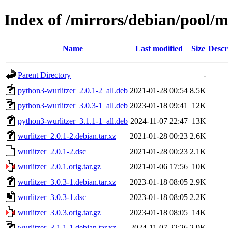
Index of /mirrors/debian/pool/m
Name
Last modified
Size
Descr
Parent Directory
-
python3-wurlitzer_2.0.1-2_all.deb
2021-01-28 00:54
8.5K
python3-wurlitzer_3.0.3-1_all.deb
2023-01-18 09:41
12K
python3-wurlitzer_3.1.1-1_all.deb
2024-11-07 22:47
13K
wurlitzer_2.0.1-2.debian.tar.xz
2021-01-28 00:23
2.6K
wurlitzer_2.0.1-2.dsc
2021-01-28 00:23
2.1K
wurlitzer_2.0.1.orig.tar.gz
2021-01-06 17:56
10K
wurlitzer_3.0.3-1.debian.tar.xz
2023-01-18 08:05
2.9K
wurlitzer_3.0.3-1.dsc
2023-01-18 08:05
2.2K
wurlitzer_3.0.3.orig.tar.gz
2023-01-18 08:05
14K
wurlitzer_3.1.1-1.debian.tar.xz
2024-11-07 22:26
2.9K