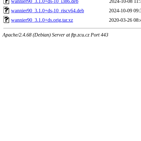
wannier90_3.1.0+ds-10_i386.deb
2024-10-08 11:
wannier90_3.1.0+ds-10_riscv64.deb
2024-10-09 09:
wannier90_3.1.0+ds.orig.tar.xz
2020-03-26 08:
Apache/2.4.68 (Debian) Server at ftp.zcu.cz Port 443