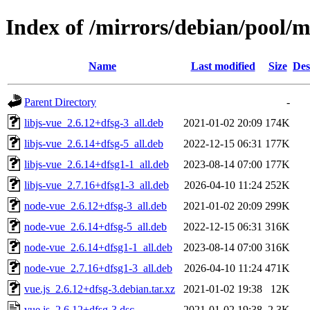
Index of /mirrors/debian/pool/m
Name
Last modified
Size
Des
Parent Directory
-
libjs-vue_2.6.12+dfsg-3_all.deb
2021-01-02 20:09
174K
libjs-vue_2.6.14+dfsg-5_all.deb
2022-12-15 06:31
177K
libjs-vue_2.6.14+dfsg1-1_all.deb
2023-08-14 07:00
177K
libjs-vue_2.7.16+dfsg1-3_all.deb
2026-04-10 11:24
252K
node-vue_2.6.12+dfsg-3_all.deb
2021-01-02 20:09
299K
node-vue_2.6.14+dfsg-5_all.deb
2022-12-15 06:31
316K
node-vue_2.6.14+dfsg1-1_all.deb
2023-08-14 07:00
316K
node-vue_2.7.16+dfsg1-3_all.deb
2026-04-10 11:24
471K
vue.js_2.6.12+dfsg-3.debian.tar.xz
2021-01-02 19:38
12K
vue.js_2.6.12+dfsg-3.dsc
2021-01-02 19:38
2.3K