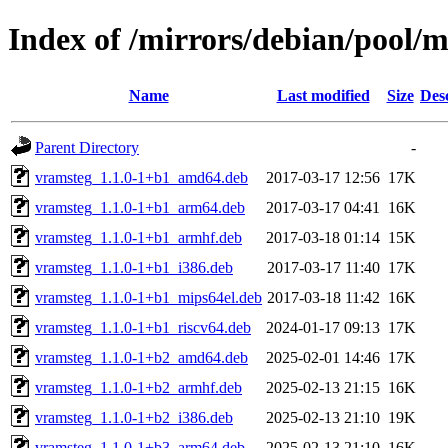
Index of /mirrors/debian/pool/
Name
Last modified
Size
Des
Parent Directory
-
vramsteg_1.1.0-1+b1_amd64.deb
2017-03-17 12:56
17K
vramsteg_1.1.0-1+b1_arm64.deb
2017-03-17 04:41
16K
vramsteg_1.1.0-1+b1_armhf.deb
2017-03-18 01:14
15K
vramsteg_1.1.0-1+b1_i386.deb
2017-03-17 11:40
17K
vramsteg_1.1.0-1+b1_mips64el.deb
2017-03-18 11:42
16K
vramsteg_1.1.0-1+b1_riscv64.deb
2024-01-17 09:13
17K
vramsteg_1.1.0-1+b2_amd64.deb
2025-02-01 14:46
17K
vramsteg_1.1.0-1+b2_armhf.deb
2025-02-13 21:15
16K
vramsteg_1.1.0-1+b2_i386.deb
2025-02-13 21:10
19K
vramsteg_1.1.0-1+b3_arm64.deb
2025-02-13 21:10
16K