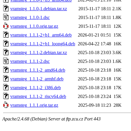
vramsteg_1.1.0-1.debian.tar.xz
2015-11-17 18:11
2.1K
vramsteg_1.1.0-1.dsc
2015-11-17 18:11
1.8K
vramsteg_1.1.0.orig.tar.gz
2015-11-17 18:11
12K
vramsteg_1.1.1-2+b1_arm64.deb
2026-01-21 01:51
15K
vramsteg_1.1.1-2+b1_loong64.deb
2026-04-22 17:48
16K
vramsteg_1.1.1-2.debian.tar.xz
2025-10-18 23:03
3.6K
vramsteg_1.1.1-2.dsc
2025-10-18 23:03
1.6K
vramsteg_1.1.1-2_amd64.deb
2025-10-18 23:18
16K
vramsteg_1.1.1-2_armhf.deb
2025-10-18 23:18
15K
vramsteg_1.1.1-2_i386.deb
2025-10-18 23:18
17K
vramsteg_1.1.1-2_riscv64.deb
2025-10-18 23:24
15K
vramsteg_1.1.1.orig.tar.gz
2025-09-18 11:23
28K
Apache/2.4.68 (Debian) Server at ftp.zcu.cz Port 443