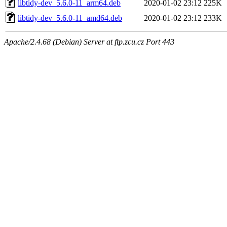
libtidy-dev_5.6.0-11_arm64.deb
2020-01-02 23:12
225K
libtidy-dev_5.6.0-11_amd64.deb
2020-01-02 23:12
233K
Apache/2.4.68 (Debian) Server at ftp.zcu.cz Port 443