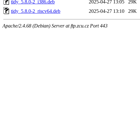
tidy_5.8.0-2_i386.deb
2025-04-27 13:05
29K
tidy_5.8.0-2_riscv64.deb
2025-04-27 13:10
29K
Apache/2.4.68 (Debian) Server at ftp.zcu.cz Port 443