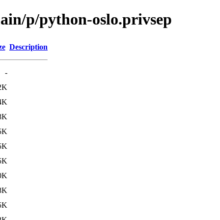
ain/p/python-oslo.privsep
ze
Description
-
2K
4K
8K
5K
5K
5K
0K
8K
5K
2K