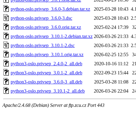
python-oslo.privsep_3.6.0-3.debian.tar.xz
2025-03-28 10:43
4.
python-oslo.privsep_3.6.0-3.dsc
2025-03-28 10:43
2.
python-oslo.privsep_3.6.0.orig.tar.xz
2025-02-24 17:39
3
python-oslo.privsep_3.10.1-2.debian.tar.xz
2026-03-26 21:33
4.
python-oslo.privsep_3.10.1-2.dsc
2026-03-26 21:33
2.
python-oslo.privsep_3.10.1.orig.tar.xz
2026-02-25 12:55
3
python3-oslo.privsep_2.4.0-2_all.deb
2020-10-16 11:12
2
python3-oslo.privsep_3.0.1-2_all.deb
2022-09-23 15:44
2
python3-oslo.privsep_3.6.0-3_all.deb
2025-03-28 11:08
2
python3-oslo.privsep_3.10.1-2_all.deb
2026-03-26 22:04
2
Apache/2.4.68 (Debian) Server at ftp.zcu.cz Port 443