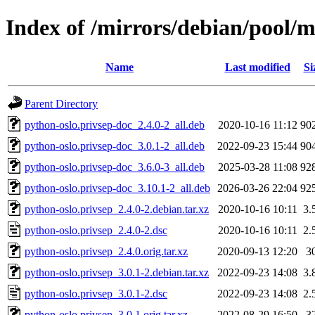
Index of /mirrors/debian/pool/m
Name
Last modified
Si
Parent Directory
python-oslo.privsep-doc_2.4.0-2_all.deb
2020-10-16 11:12
90
python-oslo.privsep-doc_3.0.1-2_all.deb
2022-09-23 15:44
90
python-oslo.privsep-doc_3.6.0-3_all.deb
2025-03-28 11:08
92
python-oslo.privsep-doc_3.10.1-2_all.deb
2026-03-26 22:04
92
python-oslo.privsep_2.4.0-2.debian.tar.xz
2020-10-16 10:11
3.
python-oslo.privsep_2.4.0-2.dsc
2020-10-16 10:11
2.
python-oslo.privsep_2.4.0.orig.tar.xz
2020-09-13 12:20
3
python-oslo.privsep_3.0.1-2.debian.tar.xz
2022-09-23 14:08
3.
python-oslo.privsep_3.0.1-2.dsc
2022-09-23 14:08
2.
python-oslo.privsep_3.0.1.orig.tar.xz
2022-08-29 16:50
3