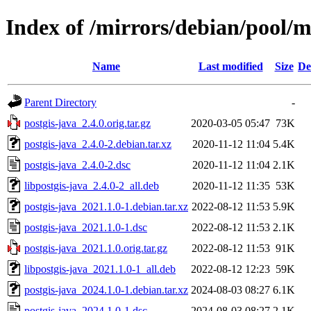
Index of /mirrors/debian/pool/m
Name
Last modified
Size
De
Parent Directory
-
postgis-java_2.4.0.orig.tar.gz
2020-03-05 05:47
73K
postgis-java_2.4.0-2.debian.tar.xz
2020-11-12 11:04
5.4K
postgis-java_2.4.0-2.dsc
2020-11-12 11:04
2.1K
libpostgis-java_2.4.0-2_all.deb
2020-11-12 11:35
53K
postgis-java_2021.1.0-1.debian.tar.xz
2022-08-12 11:53
5.9K
postgis-java_2021.1.0-1.dsc
2022-08-12 11:53
2.1K
postgis-java_2021.1.0.orig.tar.gz
2022-08-12 11:53
91K
libpostgis-java_2021.1.0-1_all.deb
2022-08-12 12:23
59K
postgis-java_2024.1.0-1.debian.tar.xz
2024-08-03 08:27
6.1K
postgis-java_2024.1.0-1.dsc
2024-08-03 08:27
2.1K