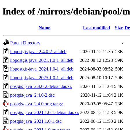
Index of /mirrors/debian/pool/m
Name
Last modified
Size
De
Parent Directory
-
libpostgis-java_2.4.0-2_all.deb
2020-11-12 11:35
53K
libpostgis-java_2021.1.0-1_all.deb
2022-08-12 12:23
59K
libpostgis-java_2024.1.0-1_all.deb
2024-08-03 08:52
59K
libpostgis-java_2025.1.0-1_all.deb
2025-08-10 10:17
59K
postgis-java_2.4.0-2.debian.tar.xz
2020-11-12 11:04
5.4K
postgis-java_2.4.0-2.dsc
2020-11-12 11:04
2.1K
postgis-java_2.4.0.orig.tar.gz
2020-03-05 05:47
73K
postgis-java_2021.1.0-1.debian.tar.xz
2022-08-12 11:53
5.9K
postgis-java_2021.1.0-1.dsc
2022-08-12 11:53
2.1K
postgis-java_2021.1.0.orig.tar.gz
2022-08-12 11:53
91K