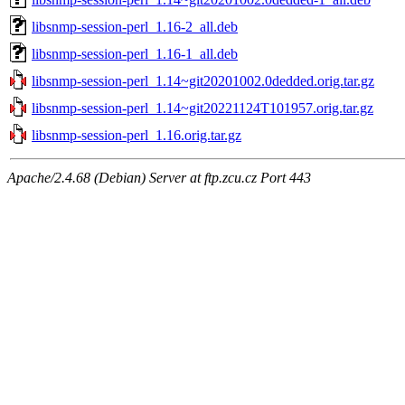
libsnmp-session-perl_1.16-2_all.deb
libsnmp-session-perl_1.16-1_all.deb
libsnmp-session-perl_1.14~git20201002.0dedded.orig.tar.gz
libsnmp-session-perl_1.14~git20221124T101957.orig.tar.gz
libsnmp-session-perl_1.16.orig.tar.gz
Apache/2.4.68 (Debian) Server at ftp.zcu.cz Port 443