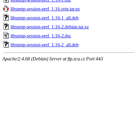
libsnmp-session-perl_1.16.orig.tar.gz
libsnmp-session-perl_1.16-1_all.deb
libsnmp-session-perl_1.16-2.debian.tar.xz
libsnmp-session-perl_1.16-2.dsc
libsnmp-session-perl_1.16-2_all.deb
Apache/2.4.68 (Debian) Server at ftp.zcu.cz Port 443