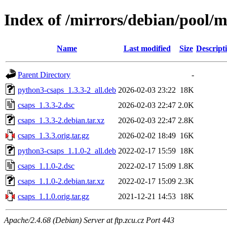
Index of /mirrors/debian/pool/m
Name
Last modified
Size
Descript
Parent Directory
-
python3-csaps_1.3.3-2_all.deb
2026-02-03 23:22
18K
csaps_1.3.3-2.dsc
2026-02-03 22:47
2.0K
csaps_1.3.3-2.debian.tar.xz
2026-02-03 22:47
2.8K
csaps_1.3.3.orig.tar.gz
2026-02-02 18:49
16K
python3-csaps_1.1.0-2_all.deb
2022-02-17 15:59
18K
csaps_1.1.0-2.dsc
2022-02-17 15:09
1.8K
csaps_1.1.0-2.debian.tar.xz
2022-02-17 15:09
2.3K
csaps_1.1.0.orig.tar.gz
2021-12-21 14:53
18K
Apache/2.4.68 (Debian) Server at ftp.zcu.cz Port 443