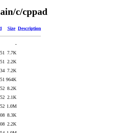
main/c/cppad
d
Size
Description
-
:51
7.7K
:51
2.2K
:34
7.2K
:51
964K
:52
8.2K
:52
2.1K
:52
1.0M
:08
8.3K
:08
2.2K
:54
1.0M