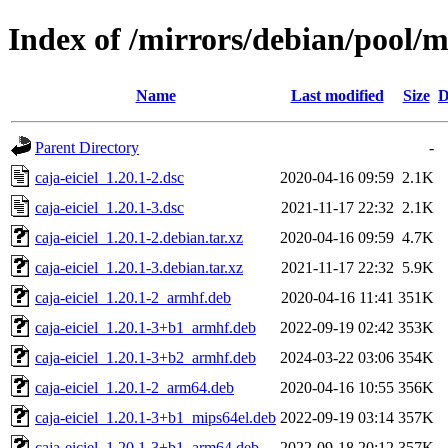
Index of /mirrors/debian/pool/ma
Name
Last modified
Size
D
Parent Directory
-
caja-eiciel_1.20.1-2.dsc
2020-04-16 09:59
2.1K
caja-eiciel_1.20.1-3.dsc
2021-11-17 22:32
2.1K
caja-eiciel_1.20.1-2.debian.tar.xz
2020-04-16 09:59
4.7K
caja-eiciel_1.20.1-3.debian.tar.xz
2021-11-17 22:32
5.9K
caja-eiciel_1.20.1-2_armhf.deb
2020-04-16 11:41
351K
caja-eiciel_1.20.1-3+b1_armhf.deb
2022-09-19 02:42
353K
caja-eiciel_1.20.1-3+b2_armhf.deb
2024-03-22 03:06
354K
caja-eiciel_1.20.1-2_arm64.deb
2020-04-16 10:55
356K
caja-eiciel_1.20.1-3+b1_mips64el.deb
2022-09-19 03:14
357K
caja-eiciel_1.20.1-3+b1_arm64.deb
2022-09-18 20:12
357K