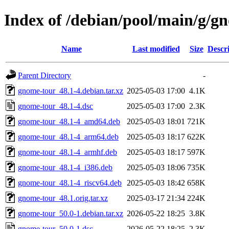
Index of /debian/pool/main/g/g
Name
Last modified
Size
Descr
Parent Directory
-
gnome-tour_48.1-4.debian.tar.xz
2025-05-03 17:00
4.1K
gnome-tour_48.1-4.dsc
2025-05-03 17:00
2.3K
gnome-tour_48.1-4_amd64.deb
2025-05-03 18:01
721K
gnome-tour_48.1-4_arm64.deb
2025-05-03 18:17
622K
gnome-tour_48.1-4_armhf.deb
2025-05-03 18:17
597K
gnome-tour_48.1-4_i386.deb
2025-05-03 18:06
735K
gnome-tour_48.1-4_riscv64.deb
2025-05-03 18:42
658K
gnome-tour_48.1.orig.tar.xz
2025-03-17 21:34
224K
gnome-tour_50.0-1.debian.tar.xz
2026-05-22 18:25
3.8K
gnome-tour_50.0-1.dsc
2026-05-22 18:25
2.3K