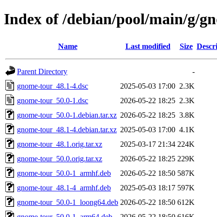
Index of /debian/pool/main/g/g
Name
Last modified
Size
Descr
Parent Directory
-
gnome-tour_48.1-4.dsc
2025-05-03 17:00
2.3K
gnome-tour_50.0-1.dsc
2026-05-22 18:25
2.3K
gnome-tour_50.0-1.debian.tar.xz
2026-05-22 18:25
3.8K
gnome-tour_48.1-4.debian.tar.xz
2025-05-03 17:00
4.1K
gnome-tour_48.1.orig.tar.xz
2025-03-17 21:34
224K
gnome-tour_50.0.orig.tar.xz
2026-05-22 18:25
229K
gnome-tour_50.0-1_armhf.deb
2026-05-22 18:50
587K
gnome-tour_48.1-4_armhf.deb
2025-05-03 18:17
597K
gnome-tour_50.0-1_loong64.deb
2026-05-22 18:50
612K
gnome-tour_50.0-1_arm64.deb
2026-05-22 18:50
616K