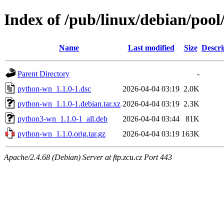
Index of /pub/linux/debian/poo
Name
Last modified
Size
Descri
Parent Directory
-
python-wn_1.1.0-1.dsc
2026-04-04 03:19
2.0K
python-wn_1.1.0-1.debian.tar.xz
2026-04-04 03:19
2.3K
python3-wn_1.1.0-1_all.deb
2026-04-04 03:44
81K
python-wn_1.1.0.orig.tar.gz
2026-04-04 03:19
163K
Apache/2.4.68 (Debian) Server at ftp.zcu.cz Port 443