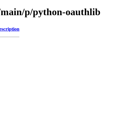
l/main/p/python-oauthlib
escription