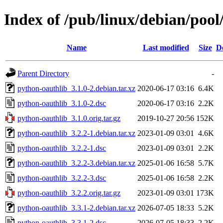
Index of /pub/linux/debian/poo
Name
Last modified
Size
D
Parent Directory
-
python-oauthlib_3.1.0-2.debian.tar.xz
2020-06-17 03:16
6.4K
python-oauthlib_3.1.0-2.dsc
2020-06-17 03:16
2.2K
python-oauthlib_3.1.0.orig.tar.gz
2019-10-27 20:56
152K
python-oauthlib_3.2.2-1.debian.tar.xz
2023-01-09 03:01
4.6K
python-oauthlib_3.2.2-1.dsc
2023-01-09 03:01
2.2K
python-oauthlib_3.2.2-3.debian.tar.xz
2025-01-06 16:58
5.7K
python-oauthlib_3.2.2-3.dsc
2025-01-06 16:58
2.2K
python-oauthlib_3.2.2.orig.tar.gz
2023-01-09 03:01
173K
python-oauthlib_3.3.1-2.debian.tar.xz
2026-07-05 18:33
5.2K
python-oauthlib_3.3.1-2.dsc
2026-07-05 18:33
2.2K