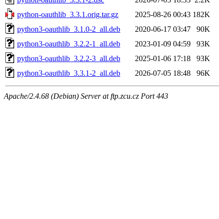
python-oauthlib_3.3.1.orig.tar.gz
2025-08-26 00:43
182K
python3-oauthlib_3.1.0-2_all.deb
2020-06-17 03:47
90K
python3-oauthlib_3.2.2-1_all.deb
2023-01-09 04:59
93K
python3-oauthlib_3.2.2-3_all.deb
2025-01-06 17:18
93K
python3-oauthlib_3.3.1-2_all.deb
2026-07-05 18:48
96K
Apache/2.4.68 (Debian) Server at ftp.zcu.cz Port 443