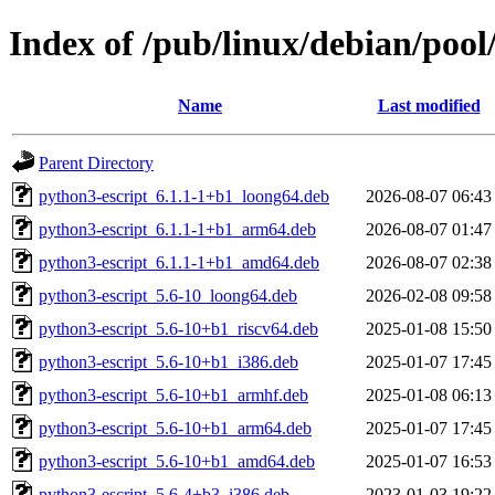
Index of /pub/linux/debian/pool
Name
Last modified
Parent Directory
python3-escript_6.1.1-1+b1_loong64.deb
2026-08-07 06:43
python3-escript_6.1.1-1+b1_arm64.deb
2026-08-07 01:47
python3-escript_6.1.1-1+b1_amd64.deb
2026-08-07 02:38
python3-escript_5.6-10_loong64.deb
2026-02-08 09:58
python3-escript_5.6-10+b1_riscv64.deb
2025-01-08 15:50
python3-escript_5.6-10+b1_i386.deb
2025-01-07 17:45
python3-escript_5.6-10+b1_armhf.deb
2025-01-08 06:13
python3-escript_5.6-10+b1_arm64.deb
2025-01-07 17:45
python3-escript_5.6-10+b1_amd64.deb
2025-01-07 16:53
python3-escript_5.6-4+b3_i386.deb
2023-01-03 19:22