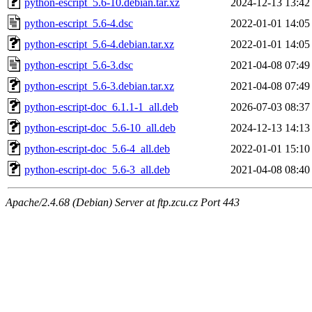
python-escript_5.6-10.debian.tar.xz
2024-12-13 13:42
python-escript_5.6-4.dsc
2022-01-01 14:05
python-escript_5.6-4.debian.tar.xz
2022-01-01 14:05
python-escript_5.6-3.dsc
2021-04-08 07:49
python-escript_5.6-3.debian.tar.xz
2021-04-08 07:49
python-escript-doc_6.1.1-1_all.deb
2026-07-03 08:37
python-escript-doc_5.6-10_all.deb
2024-12-13 14:13
python-escript-doc_5.6-4_all.deb
2022-01-01 15:10
python-escript-doc_5.6-3_all.deb
2021-04-08 08:40
Apache/2.4.68 (Debian) Server at ftp.zcu.cz Port 443