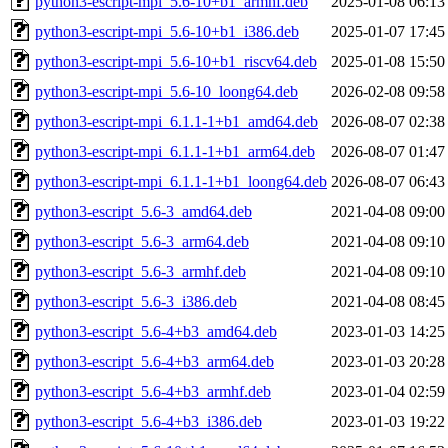
python3-escript-mpi_5.6-10+b1_armhf.deb
2025-01-08 06:13
python3-escript-mpi_5.6-10+b1_i386.deb
2025-01-07 17:45
python3-escript-mpi_5.6-10+b1_riscv64.deb
2025-01-08 15:50
python3-escript-mpi_5.6-10_loong64.deb
2026-02-08 09:58
python3-escript-mpi_6.1.1-1+b1_amd64.deb
2026-08-07 02:38
python3-escript-mpi_6.1.1-1+b1_arm64.deb
2026-08-07 01:47
python3-escript-mpi_6.1.1-1+b1_loong64.deb
2026-08-07 06:43
python3-escript_5.6-3_amd64.deb
2021-04-08 09:00
python3-escript_5.6-3_arm64.deb
2021-04-08 09:10
python3-escript_5.6-3_armhf.deb
2021-04-08 09:10
python3-escript_5.6-3_i386.deb
2021-04-08 08:45
python3-escript_5.6-4+b3_amd64.deb
2023-01-03 14:25
python3-escript_5.6-4+b3_arm64.deb
2023-01-03 20:28
python3-escript_5.6-4+b3_armhf.deb
2023-01-04 02:59
python3-escript_5.6-4+b3_i386.deb
2023-01-03 19:22