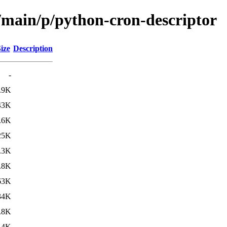
l/main/p/python-cron-descriptor
ize
Description
-
.9K
43K
.6K
25K
.3K
.8K
63K
34K
.8K
.4K