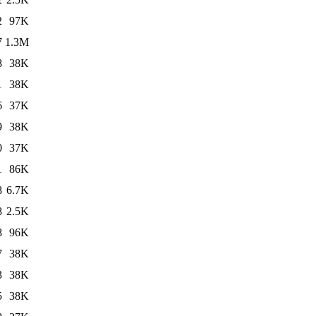
2
97K
7
1.3M
8
38K
1
38K
6
37K
9
38K
0
37K
1
86K
8
6.7K
8
2.5K
8
96K
7
38K
3
38K
5
38K