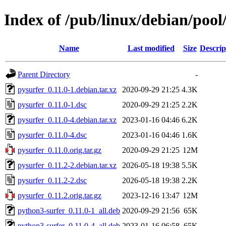
Index of /pub/linux/debian/pool
Name
Last modified
Size
Descrip
Parent Directory
-
pysurfer_0.11.0-1.debian.tar.xz
2020-09-29 21:25
4.3K
pysurfer_0.11.0-1.dsc
2020-09-29 21:25
2.2K
pysurfer_0.11.0-4.debian.tar.xz
2023-01-16 04:46
6.2K
pysurfer_0.11.0-4.dsc
2023-01-16 04:46
1.6K
pysurfer_0.11.0.orig.tar.gz
2020-09-29 21:25
12M
pysurfer_0.11.2-2.debian.tar.xz
2026-05-18 19:38
5.5K
pysurfer_0.11.2-2.dsc
2026-05-18 19:38
2.2K
pysurfer_0.11.2.orig.tar.gz
2023-12-16 13:47
12M
python3-surfer_0.11.0-1_all.deb
2020-09-29 21:56
65K
python3-surfer_0.11.0-4_all.deb
2023-01-16 06:58
65K